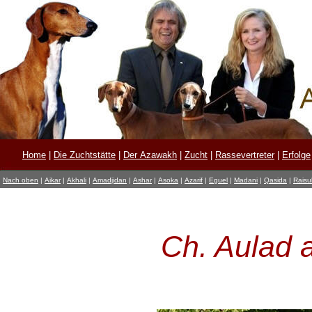
Home
|
Die Zuchtstätte
|
Der Azawakh
|
Zucht
|
Rassevertreter
|
Erfolge
Nach oben
|
Aikar
|
Akhali
|
Amadjidan
|
Ashar
|
Asoka
|
Azarif
|
Eguel
|
Madani
|
Qasida
|
Raisul
Ch. Aulad 