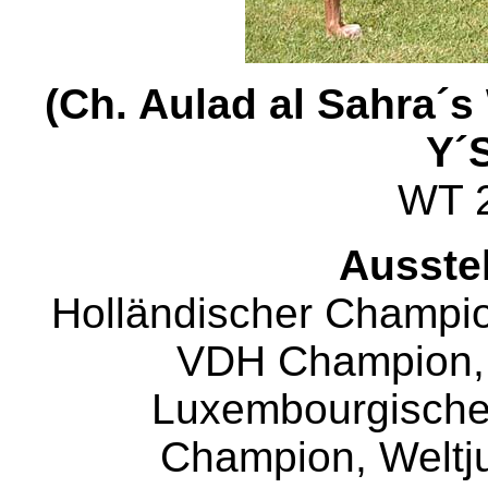
(Ch. Aulad al Sahra´s
Y´
WT 
Ausste
Holländischer Champio
VDH Champion,
Luxembourgische
Champion, Weltju