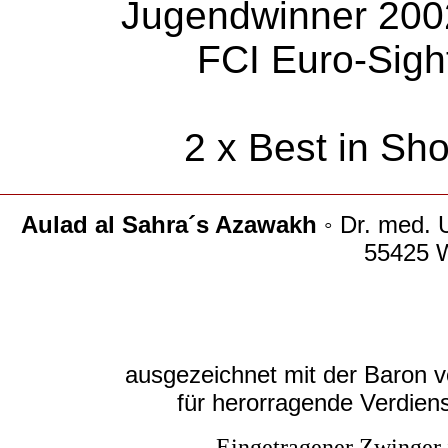
Jugendwinner 2002
FCI Euro-Sig
2 x Best in Sho
Aulad al Sahra´s Azawakh
◦ Dr. med. 
55425 
ausgezeichnet mit der Baron 
für herorragende Verdien
Eingetragener Zwinger