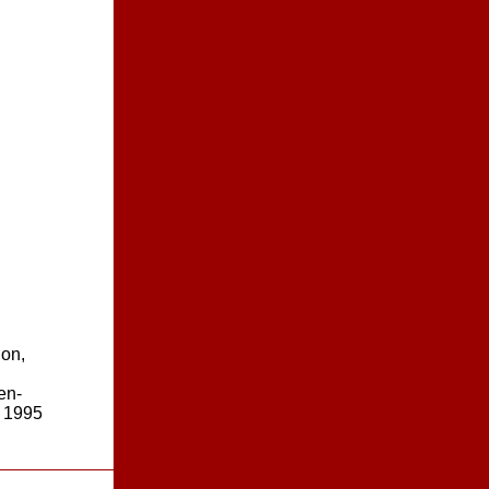
on,
en-
 1995