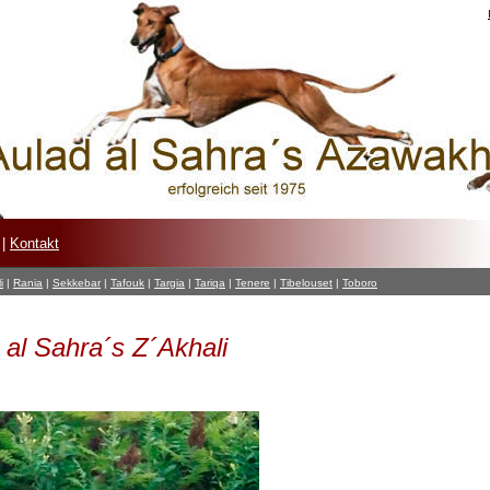
|
Kontakt
i
|
Rania
|
Sekkebar
|
Tafouk
|
Targia
|
Tariqa
|
Tenere
|
Tibelouset
|
Toboro
 al Sahra´s Z´Akhali