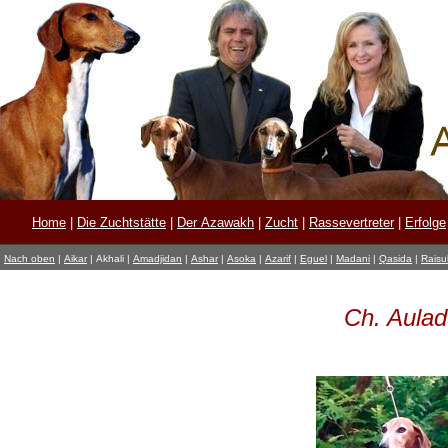
Home
|
Die Zuchtstätte
|
Der Azawakh
|
Zucht
|
Rassevertreter
|
Erfolge
Nach oben
|
Aikar
|
Akhali
|
Amadjidan
|
Ashar
|
Asoka
|
Azarif
|
Eguel
|
Madani
|
Qasida
|
Raisul
Ch. Aulad