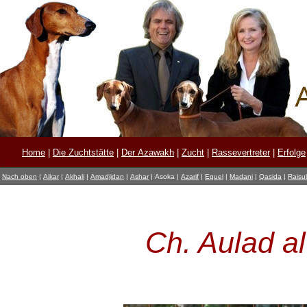
Home
|
Die Zuchtstätte
|
Der Azawakh
|
Zucht
|
Rassevertreter
|
Erfolge
Nach oben
|
Aikar
|
Akhali
|
Amadjidan
|
Ashar
|
Asoka
|
Azarif
|
Eguel
|
Madani
|
Qasida
|
Raisul
Ch. Aulad a