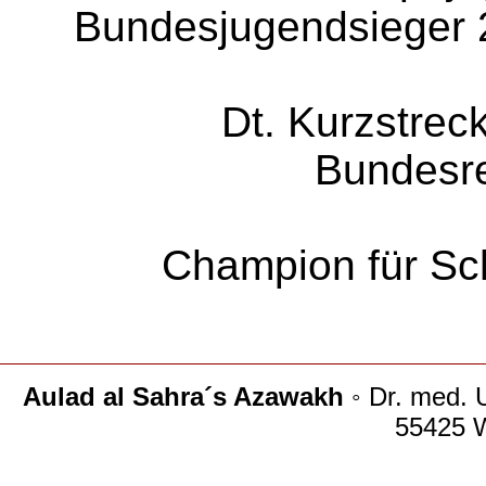
Bundesjugendsieger 
Dt. Kurzstrec
Bundesr
Champion für Sc
Aulad al Sahra´s Azawakh
◦ Dr. med. 
55425 