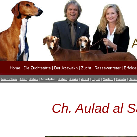
Home
|
Die Zuchtstätte
|
Der Azawakh
|
Zucht
|
Rassevertreter
|
Erfolge
Nach oben
|
Aikar
|
Akhali
|
Amadjidan
|
Ashar
|
Asoka
|
Azarif
|
Eguel
|
Madani
|
Qasida
|
Raisul
Ch. Aulad al 