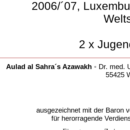
2006/´07, Luxembu
Welt
2 x Juge
Aulad al Sahra´s Azawakh
◦ Dr. med. 
55425 
ausgezeichnet mit der Baron 
für herorragende Verdien