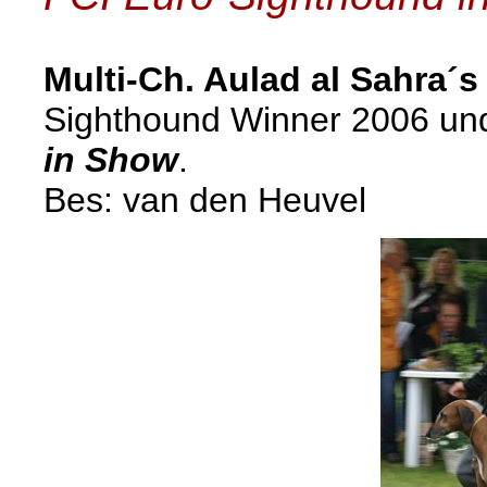
Multi-Ch.
Aulad al Sahra´
Sighthound Winner 2006 u
in Show
.
Bes: van den Heuvel