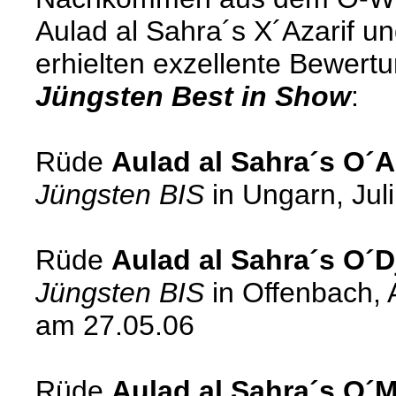
Aulad al Sahra´s X´Azarif u
erhielten exzellente Bewer
Jüngsten Best in Show
:
Rüde
Aulad al Sahra´s O´
Jüngsten BIS
in Ungarn, Jul
Rüde
Aulad al Sahra´s O´D
Jüngsten BIS
in Offenbach,
am 27.05.06
Rüde
Aulad al Sahra´s O´