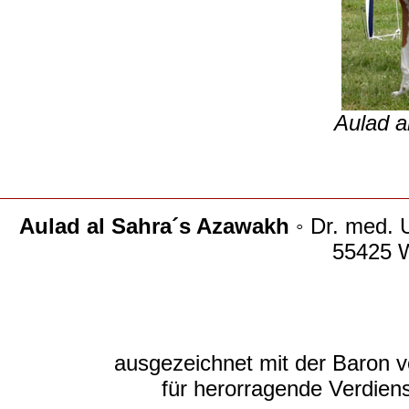
Aulad a
Aulad al Sahra´s Azawakh
◦ Dr. med. 
55425 
ausgezeichnet mit der Baron 
für herorragende Verdien