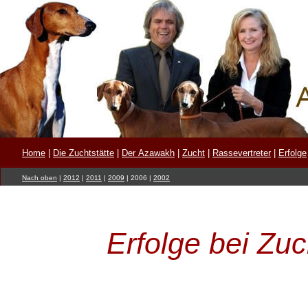
Home
|
Die Zuchtstätte
|
Der Azawakh
|
Zucht
|
Rassevertreter
|
Erfolge
Nach oben
|
2012
|
2011
|
2009
|
2006
|
2002
Erfolge bei Zu