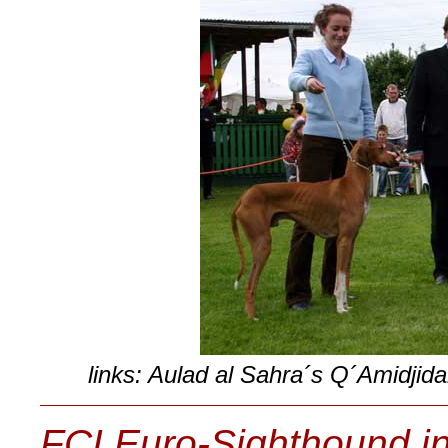
links: Aulad al Sahra´s Q´Amidjida
FCI Euro-Sighthound in