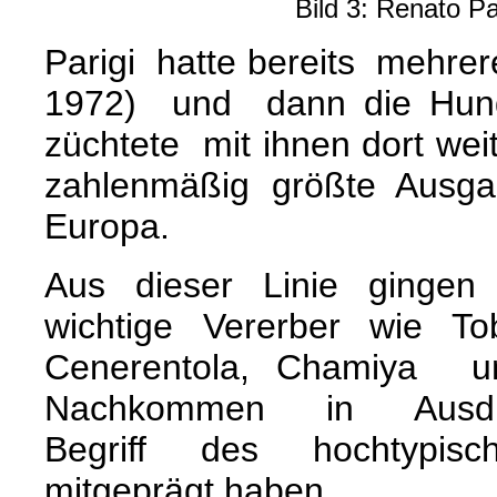
Bild 3: Renato Pa
Parigi hatte bereits mehre
1972) und dann die Hund
züchtete mit ihnen dort we
zahlenmäßig größte Ausg
Europa.
Aus dieser Linie ginge
wichtige Vererber wie T
Cenerentola, Chamiya un
Nachkommen in Ausd
Begriff des hochtypi
mitgeprägt haben.