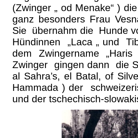
(Zwinger „ od Menake“ ) die
ganz besonders Frau Vesn
Sie übernahm die Hunde v
Hündinnen „Laca „ und Tib
dem Zwingername „Haris
Zwinger gingen dann die 
al Sahra’s, el Batal, of Sil
Hammada ) der schweizeris
und der tschechisch-slowak