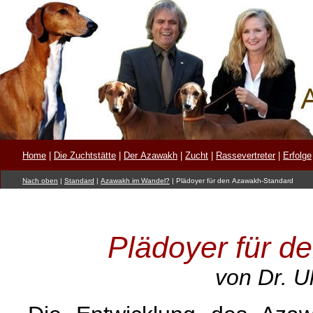
Home
|
Die Zuchtstätte
|
Der Azawakh
|
Zucht
|
Rassevertreter
|
Erfolge
Nach oben
|
Standard
|
Azawakh im Wandel?
|
Plädoyer für den Azawakh-Standard
Plädoyer für d
von Dr. U